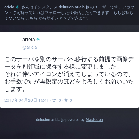
ariela
さんはインスタンス
delusion.ariela.jp
のユーザーです。アカウ
ントさえ持っていればフォローしたり会話したりできます。もしお持ち
でないなら
こちら
からサインアップできます。
ariela
@ariela
このサーバを別のサーバへ移行する前提で画像デ
ータを別領域に保存する様に変更しました。
それに伴いアイコンが消えてしまっているので、
お手数ですが再設定のほどをよろしくお願いいた
します。
2017年04月20日 16:41
·
·
0
0
delusion.ariela.jp
powered by
Mastodon